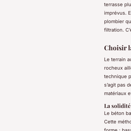
terrasse pl
imprévus. E
plombier qu
filtration. 
Choisir l
Le terrain 
rocheux ail
technique p
s’agit pas 
matériaux e
La solidit
Le béton ba
Cette métho
forme : bas