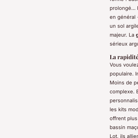
prolongé… L
en général 
un sol argi
majeur. La
sérieux arg
La rapidité
Vous voulez
populaire. 
Moins de pe
complexe. E
personnalis
les kits mo
offrent plu
bassin maço
Lot, ils all