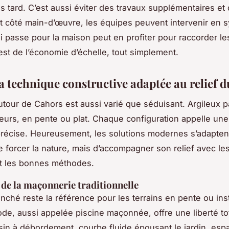
us tard. C’est aussi éviter des travaux supplémentaires et
t côté main-d’œuvre, les équipes peuvent intervenir en s
i passe pour la maison peut en profiter pour raccorder les
C’est de l’économie d’échelle, tout simplement.
a technique constructive adaptée au relief d
autour de Cahors est aussi varié que séduisant. Argileux p
leurs, en pente ou plat. Chaque configuration appelle un
récise. Heureusement, les solutions modernes s’adaptent.
de forcer la nature, mais d’accompagner son relief avec le
t les bonnes méthodes.
é de la maçonnerie traditionnelle
nché reste la référence pour les terrains en pente ou ins
de, aussi appelée piscine maçonnée, offre une liberté to
sin à débordement, courbe fluide épousant le jardin, esp