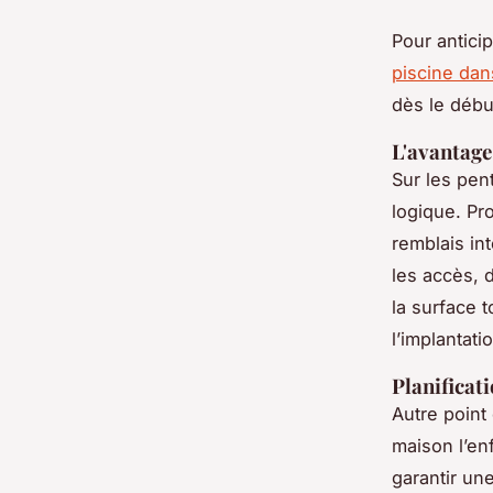
Pour anticip
piscine da
dès le débu
L'avantage
Sur les pen
logique. Pro
remblais int
les accès, 
la surface 
l’implantati
Planificat
Autre point c
maison l’en
garantir un