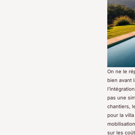
On ne le ré
bien avant 
l’intégrati
pas une sim
chantiers, l
pour la vill
mobilisatio
sur les coû