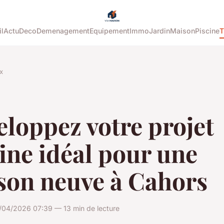
l
Actu
Deco
Demenagement
Equipement
Immo
Jardin
Maison
Piscine
T
x
loppez votre projet
ine idéal pour une
son neuve à Cahors
/04/2026 07:39 — 13 min de lecture