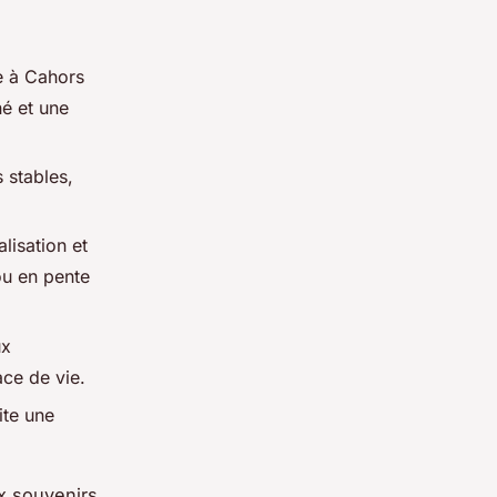
ve à Cahors
é et une
s stables,
lisation et
ou en pente
ux
ace de vie.
ite une
x souvenirs