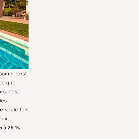
cine, c’est
rce que
rs n’est
les
ne seule fois
deux
5 à 25 %