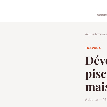
Accuei
Accueil
›
Travau
TRAVAUX
Déve
pisc
mai
Auberte — 16