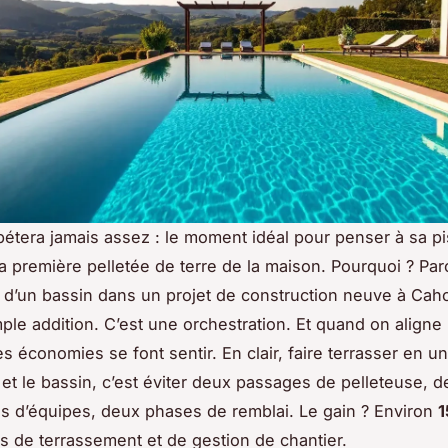
pétera jamais assez : le moment idéal pour penser à sa pis
la première pelletée de terre de la maison. Pourquoi ? Pa
on d’un bassin dans un projet de construction neuve à Caho
ple addition. C’est une orchestration. Et quand on aligne 
es économies se font sentir. En clair, faire terrasser en u
a
et
le bassin, c’est éviter deux passages de pelleteuse, 
ns d’équipes, deux phases de remblai. Le gain ? Environ
1
ts de terrassement et de gestion de chantier.