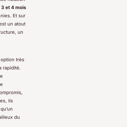
e
3 et 4 mois
nies. Et sur
est un atout
ructure, un
option très
 rapidité.
ge
de
compromis,
s, ils
 qu’un
illeux du