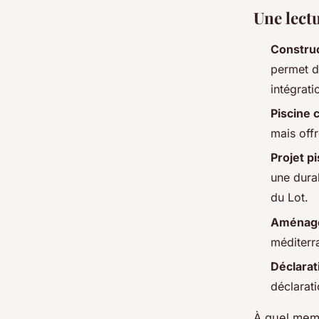
Une lect
Construc
permet d
intégrat
Piscine 
mais off
Projet p
une durab
du Lot.
Aménage
méditerr
Déclarat
déclarat
À quel memb