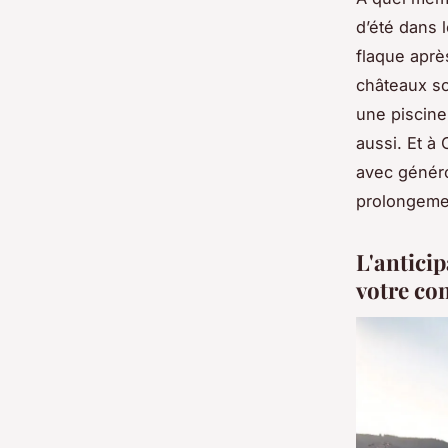
d’été dans l
flaque aprè
châteaux so
une piscine 
aussi. Et à 
avec généro
prolongemen
L'anticip
votre co