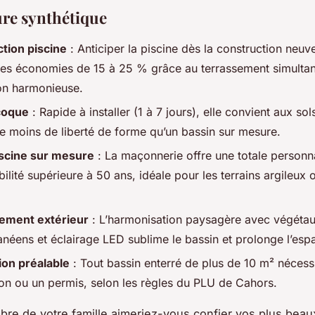
ure synthétique
tion piscine
: Anticiper la piscine dès la construction neu
es économies de 15 à 25 % grâce au terrassement simultan
ion harmonieuse.
coque
: Rapide à installer (1 à 7 jours), elle convient aux sol
re moins de liberté de forme qu’un bassin sur mesure.
iscine sur mesure
: La maçonnerie offre une totale personna
ilité supérieure à 50 ans, idéale pour les terrains argileux 
ment extérieur
: L’harmonisation paysagère avec végéta
anéens et éclairage LED sublime le bassin et prolonge l’esp
ion préalable
: Tout bassin enterré de plus de 10 m² nécess
ion ou un permis, selon les règles du PLU de Cahors.
re de votre famille aimeriez-vous confier vos plus beau