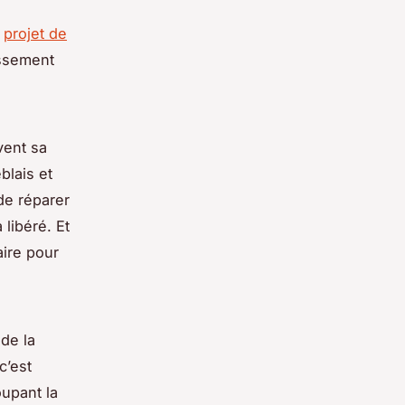
n
projet de
assement
vent sa
blais et
 de réparer
libéré. Et
aire pour
 de la
c’est
upant la