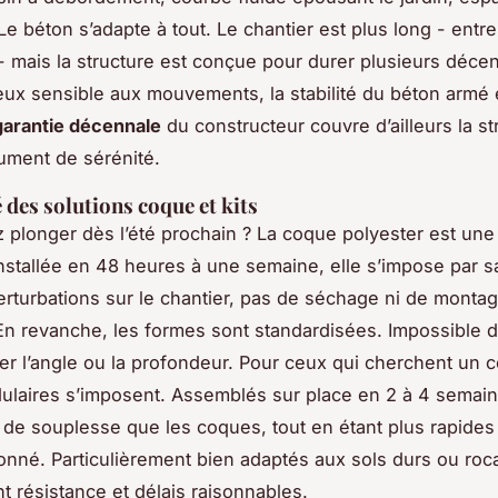
e béton s’adapte à tout. Le chantier est plus long - entr
- mais la structure est conçue pour durer plusieurs décen
leux sensible aux mouvements, la stabilité du béton armé 
garantie décennale
du constructeur couvre d’ailleurs la st
ument de sérénité.
 des solutions coque et kits
 plonger dès l’été prochain ? La coque polyester est une 
Installée en 48 heures à une semaine, elle s’impose par sa
rturbations sur le chantier, pas de séchage ni de monta
n revanche, les formes sont standardisées. Impossible 
er l’angle ou la profondeur. Pour ceux qui cherchent un 
dulaires s’imposent. Assemblés sur place en 2 à 4 semaine
s de souplesse que les coques, tout en étant plus rapides
nné. Particulièrement bien adaptés aux sols durs ou roca
ient résistance et délais raisonnables.