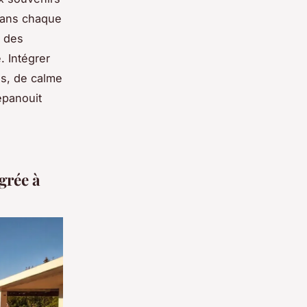
 dans chaque
r des
. Intégrer
res, de calme
’épanouit
égrée à