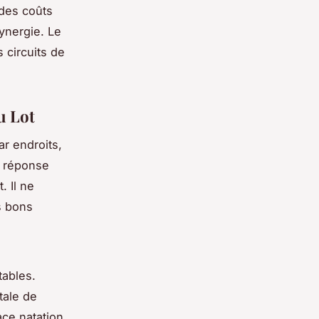
 des coûts
ynergie. Le
 circuits de
u Lot
ar endroits,
e réponse
 Il ne
s bons
tables.
tale de
ace natation