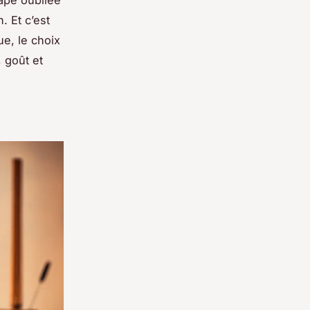
tape oubliée
. Et c’est
ue, le choix
 goût et