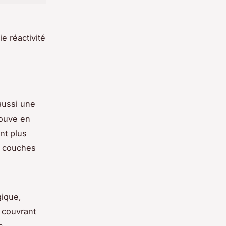
e réactivité
aussi une
rouve en
nt plus
e couches
ique,
 couvrant