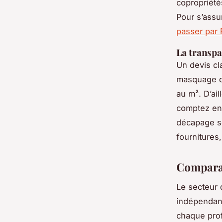
copropriétés
Pour s’assur
passer par 
La transpa
Un devis cla
masquage de
au m². D’ail
comptez en
décapage so
fournitures
Comparat
Le secteur 
indépendant
chaque prof