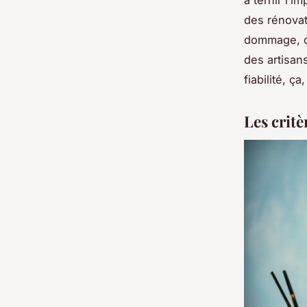
à ternir l’i
des rénovat
dommage, ca
des artisan
fiabilité, ça
Les critè