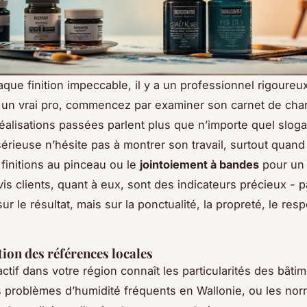
aque finition impeccable, il y a un professionnel rigoureux
 un vrai pro, commencez par examiner son carnet de chan
éalisations passées parlent plus que n’importe quel slog
sérieuse n’hésite pas à montrer son travail, surtout quand 
 finitions au pinceau ou le
jointoiement à bandes
pour un
vis clients, quant à eux, sont des indicateurs précieux - 
r le résultat, mais sur la ponctualité, la propreté, le res
tion des références locales
ctif dans votre région connaît les particularités des bâti
s problèmes d’humidité fréquents en Wallonie, ou les no