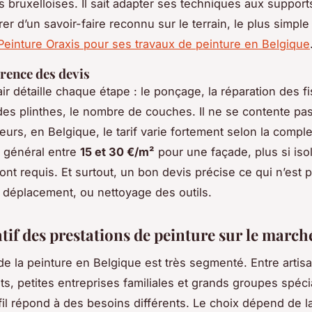
 bruxelloises. Il sait adapter ses techniques aux supports
er d’un savoir-faire reconnu sur le terrain, le plus simple
Peinture Oraxis pour ses travaux de peinture en Belgique
rence des devis
ir détaille chaque étape : le ponçage, la réparation des fi
s plinthes, le nombre de couches. Il ne se contente pas
leurs, en Belgique, le tarif varie fortement selon la comple
 général entre
15 et 30 €/m²
pour une façade, plus si iso
nt requis. Et surtout, un bon devis précise ce qui n’est
p
, déplacement, ou nettoyage des outils.
if des prestations de peinture sur le march
de la peinture en Belgique est très segmenté. Entre artis
s, petites entreprises familiales et grands groupes spéci
il répond à des besoins différents. Le choix dépend de la 