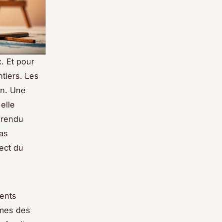
. Et pour
tiers. Les
an. Une
elle
 rendu
pas
pect du
ments
rmes des