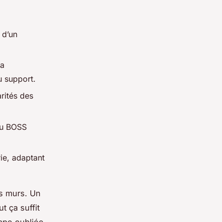
 d’un
la
u support.
arités des
ou BOSS
ie, adaptant
es murs. Un
t ça suffit