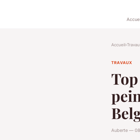
Accuei
Accueil
›
Travau
TRAVAUX
Top 
pein
Bel
Auberte — 08