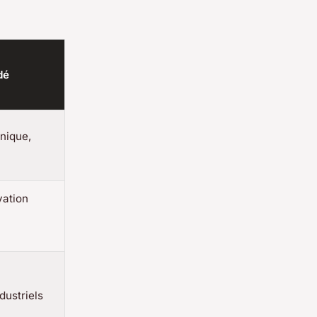
dé
nique,
vation
dustriels