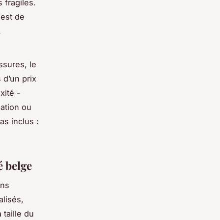
 fragiles.
 est de
.
ssures, le
 d’un prix
xité -
lation ou
as
inclus :
é belge
ans
alisés,
taille du