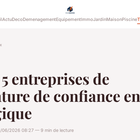
l
Actu
Deco
Demenagement
Equipement
Immo
Jardin
Maison
Piscine
T
x
5 entreprises de
ture de confiance e
gique
/06/2026 08:27 — 9 min de lecture