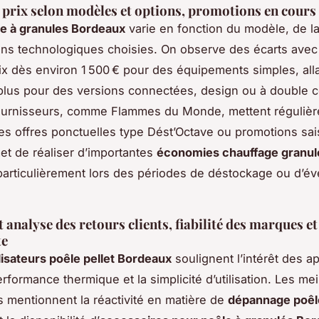
rix selon modèles et options, promotions en cours
le à granules Bordeaux
varie en fonction du modèle, de l
ons technologiques choisies. On observe des écarts avec
ix dès environ 1 500 € pour des équipements simples, alla
plus pour des versions connectées, design ou à double 
fournisseurs, comme Flammes du Monde, mettent réguliè
es offres ponctuelles type
Dést’Octave
ou promotions sai
et de réaliser d’importantes
économies chauffage granul
 particulièrement lors des périodes de déstockage ou d’
 analyse des retours clients, fiabilité des marques et
te
ilisateurs poêle pellet Bordeaux
soulignent l’intérêt des ap
rformance thermique et la simplicité d’utilisation. Les mei
 mentionnent la réactivité en matière de
dépannage poêle