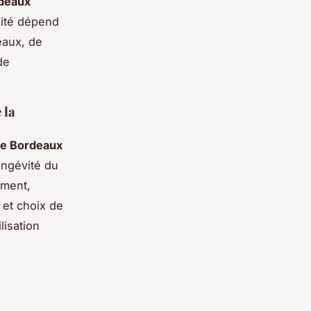
rdeaux
lité dépend
eaux, de
de
 la
age Bordeaux
longévité du
ement,
, et choix de
lisation