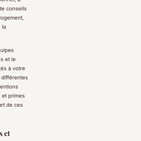
de conseils
 logement,
 la
quipes
s et le
és à votre
 différentes
ventions
 et primes
art de ces
s et