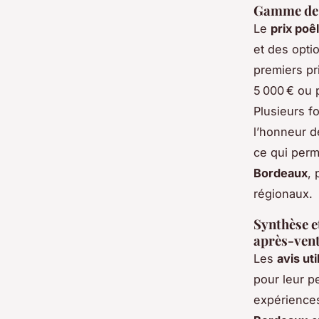
Gamme de p
Le
prix poê
et des opti
premiers pr
5 000 € ou 
Plusieurs 
l’honneur d
ce qui perm
Bordeaux
,
régionaux.
Synthèse et
après-ven
Les
avis ut
pour leur pe
expériences