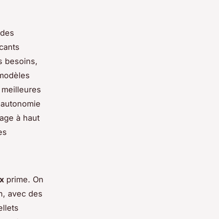
 des
icants
s besoins,
 modèles
 meilleures
, autonomie
age à haut
es
x
prime. On
n, avec des
llets