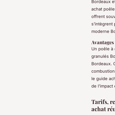
Bordeaux et
achat poêle
offrent sou
s’intègrent
moderne Bo
Avantages 
Un poêle à
granulés Bor
Bordeaux. G
combustion,
le guide ac
de l’impact
Tarifs, r
achat ré