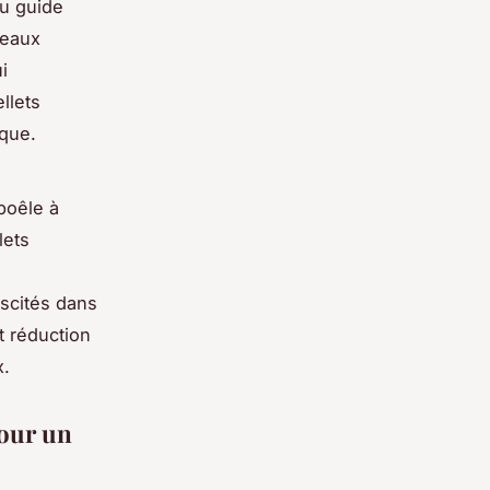
du guide
deaux
i
llets
que.
poêle à
lets
iscités dans
t réduction
x.
pour un