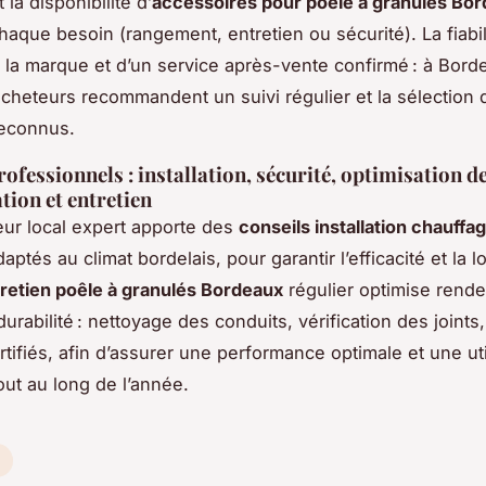
 la disponibilité d’
accessoires pour poêle à granulés Bo
haque besoin (rangement, entretien ou sécurité). La fiabi
 la marque et d’un service après-vente confirmé : à Bord
heteurs recommandent un suivi régulier et la sélection 
reconnus.
ofessionnels : installation, sécurité, optimisation de
ion et entretien
teur local expert apporte des
conseils installation chauff
aptés au climat bordelais, pour garantir l’efficacité et la 
retien poêle à granulés Bordeaux
régulier optimise rend
durabilité : nettoyage des conduits, vérification des joints
tifiés, afin d’assurer une performance optimale et une uti
out au long de l’année.