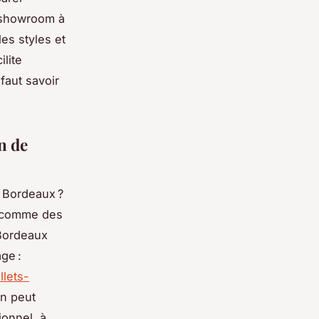
c showroom à
es styles et
ilite
faut savoir
n de
s Bordeaux ?
t comme des
 Bordeaux
ge :
lets-
n peut
ionnel, à