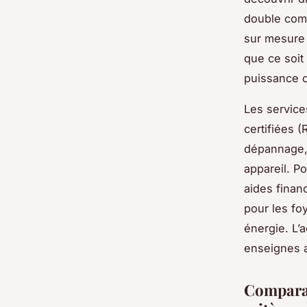
double comb
sur mesure 
que ce soit 
puissance o
Les service
certifiées (
dépannage,
appareil. P
aides finan
pour les fo
énergie. L’
enseignes a
Comparat