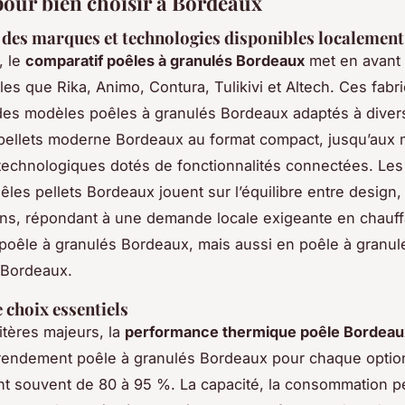
 pour bien choisir à Bordeaux
es marques et technologies disponibles localement
, le
comparatif poêles à granulés Bordeaux
met en avant
les que Rika, Animo, Contura, Tulikivi et Altech. Ces fabr
es modèles poêles à granulés Bordeaux adaptés à diver
pellets moderne Bordeaux au format compact, jusqu’aux
echnologiques dotés de fonctionnalités connectées. Les
les pellets Bordeaux jouent sur l’équilibre entre design
ons, répondant à une demande locale exigeante en chauff
oêle à granulés Bordeaux, mais aussi en poêle à granul
 Bordeaux.
 choix essentiels
itères majeurs, la
performance thermique poêle Bordeau
e rendement poêle à granulés Bordeaux pour chaque optio
ant souvent de 80 à 95 %. La capacité, la consommation pe