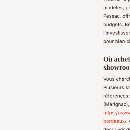
modèles, pr
Pessac, off
budgets. Bén
l’investisse
pour bien ch
Où achet
showrooms
Vous cherch
Plusieurs 
références 
(Mérignac),
https://ww
bordeaux/
.
découvrir d