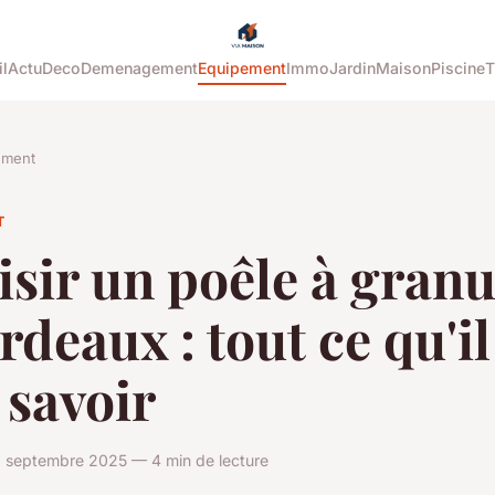
l
Actu
Deco
Demenagement
Equipement
Immo
Jardin
Maison
Piscine
T
ement
T
sir un poêle à granu
rdeaux : tout ce qu'il
 savoir
 septembre 2025 — 4 min de lecture