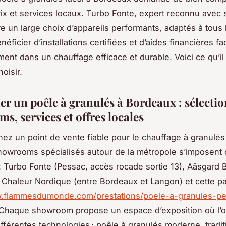
ix et services locaux. Turbo Fonte, expert reconnu ave
re un large choix d’appareils performants, adaptés à tous l
éficier d’installations certifiées et d’aides financières fac
ment dans un chauffage efficace et durable. Voici ce qu’il 
oisir.
er un poêle à granulés à Bordeaux : sélectio
, services et offres locales
ez un point de vente fiable pour le chauffage à granulé
showrooms spécialisés autour de la métropole s’imposen
: Turbo Fonte (Pessac, accès rocade sortie 13), Aäsgard
 Chaleur Nordique (entre Bordeaux et Langon) et cette pa
w.flammesdumonde.com/prestations/poele-a-granules-pel
 Chaque showroom propose un espace d’exposition où l’o
ifférentes technologies : poêle à granulés moderne, tradit