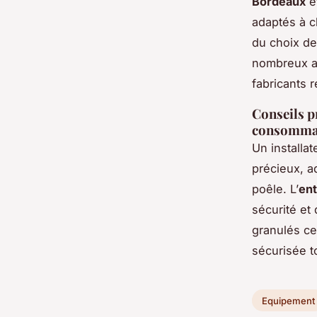
Bordeaux
et
adaptés à c
du choix de
nombreux ac
fabricants 
Conseils pr
consommat
Un installa
précieux, ad
poêle. L’
ent
sécurité et 
granulés cer
sécurisée t
Equipement