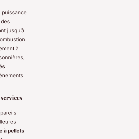
a puissance
 des
nt jusqu’à
combustion.
rement à
sonnières,
és
événements
 services
pareils
lleures
 à pellets