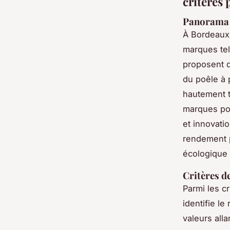
critères
Panorama d
À Bordeaux
marques tel
proposent d
du poêle à 
hautement t
marques poê
et innovati
rendement p
écologique
Critères de
Parmi les cr
identifie l
valeurs all