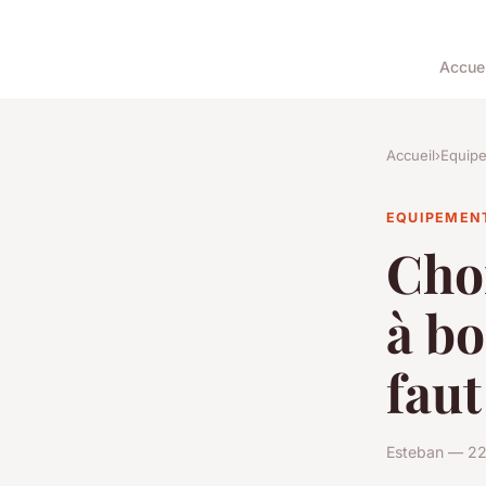
Accuei
Accueil
›
Equip
EQUIPEMEN
Choi
à bo
faut
Esteban — 22